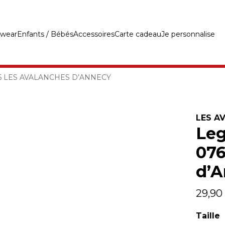
swear
Enfants / Bébés
Accessoires
Carte cadeau
Je personnalise
6 LES AVALANCHES D’ANNECY
LES A
Leg
076
d’
29,90
Taille